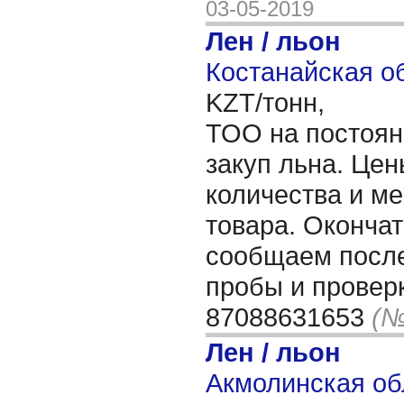
03-05-2019
Лен / льон
Костанайская об
KZT/тонн,
ТОО на постоян
закуп льна. Цен
количества и м
товара. Оконча
сообщаем после
пробы и провер
87088631653
(№
Лен / льон
Акмолинская об