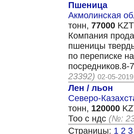
Пшеница
Акмолинская обл
тонн,
77000
KZT/
Компания прода
пшеницы тверды
по переписке на
посредников.8-
23392)
02-05-2019
Лен / льон
Северо-Казахста
тонн,
120000
KZT
Тоо с ндс
(№: 2
Страницы:
1
2
3