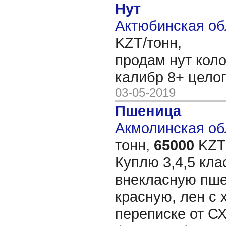
Нут
Актюбинская об
KZT/тонн,
продам нут кол
калибр 8+ цело
03-05-2019
Пшеница
Акмолинская обл
тонн,
65000
KZT/
Куплю 3,4,5 кла
внекласную пше
красную, лен с 
переписке от С