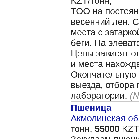
KZT/тонн,
ТОО на постоян
весенний лен. 
места с затарко
беги. На элеват
Цены зависят от
и места нахожд
Окончательную
выезда, отбора 
лаборатории.
(№
Пшеница
Акмолинская обл
тонн,
55000
KZT/