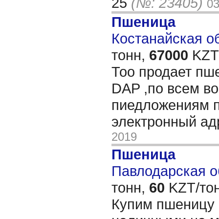
25
(№: 23405)
03
Пшеница
Костанайская об
тонн,
67000
KZT/
Тоо продает пш
DAP ,по всем в
пиедложениям п
электронный а
2019
Пшеница
Павлодарская об
тонн,
60
KZT/тон
Купим пшеницу 