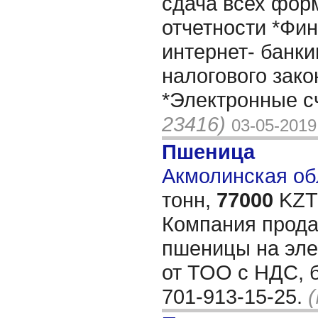
сдача всех фор
отчетности *Фи
интернет- банки
налогового зако
*Электронные с
23416)
03-05-2019
Пшеница
Акмолинская обл
тонн,
77000
KZT/
Компания прода
пшеницы на эле
от ТОО с НДС, б
701-913-15-25.