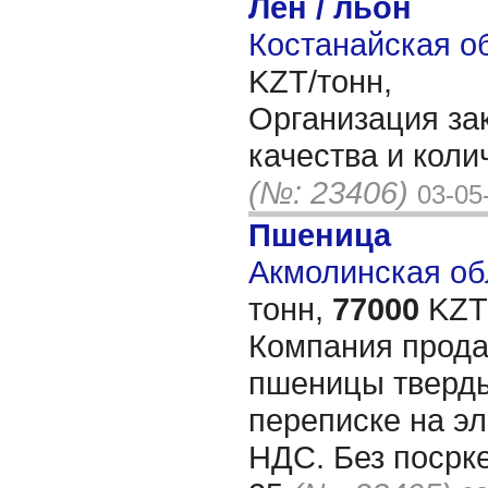
Лен / льон
Костанайская об
KZT/тонн,
Организация за
качества и коли
(№: 23406)
03-05
Пшеница
Акмолинская обл
тонн,
77000
KZT/
Компания прода
пшеницы тверды
переписке на э
НДС. Без посрке