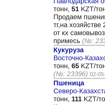
Павлодарская об
тонн,
51
KZT/тон
Продаем пшениц
тг,на хозяйстве
от кх самовыво
примесь
(№: 23
Кукуруза
Восточно-Казахс
тонн,
65
KZT/тон
(№: 23396)
02-05
Пшеница
Северо-Казахста
тонн,
111
KZT/то