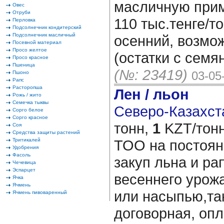
масличную приме
Овес
Отруби
110 тыс.тенге/т
Перловка
Подсолнечник кондитерский
Подсолнечник масличный
осенний, возмо
Посевной материал
Просо желтое
(остатки с семя
Просо красное
Пшеница
(№: 23419)
03-05
Пшоно
Рапс
Расторопша
Лен / льон
Рожь / жито
Семечка тыквы
Северо-Казахста
Сорго белое
Сорго красное
тонн,
1
KZT/тонн
Соя
Средства защиты растений
Тритикалей
ТОО на постоян
Удобрения
Фасоль
закуп льна и ра
Чечевица
Эспарцет
весеннего урож
Ячка
Ячмень
или насыпью,та
Ячмень пивоваренный
договорная, опл