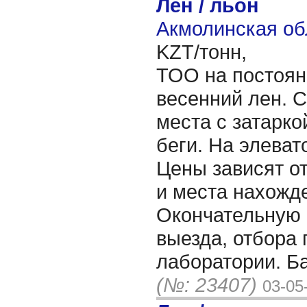
Лен / льон
Акмолинская об
KZT/тонн,
ТОО на постоян
весенний лен. 
места с затарко
беги. На элеват
Цены зависят от
и места нахожд
Окончательную
выезда, отбора 
лаборатории. Б
(№: 23407)
03-05