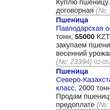
Куплю пшеницу.
договорная
(№:
Пшеница
Павлодарская об
тонн,
55000
KZT/
закупаем пшениц
весенний урожай
(№: 23394)
02-05
Пшеница
Северо-Казахста
класс,
2000 тон
Продам пшеницу
предоплате
(№: