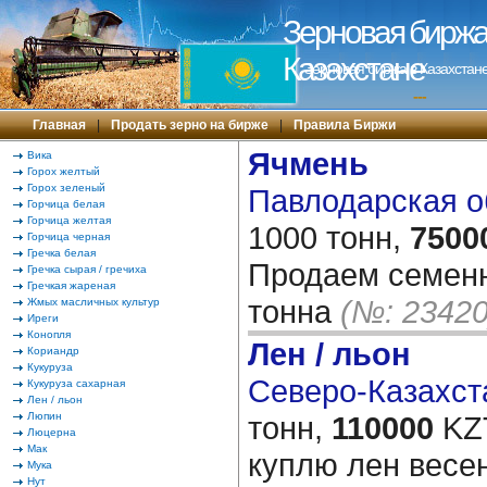
Зерновая биржа 
Казахстане
Зерновая биржа в Казахстане
---
Главная
|
Продать зерно на бирже
|
Правила Биржи
Ячмень
Вика
Горох желтый
Горох зеленый
Павлодарская о
Горчица белая
Горчица желтая
1000 тонн,
7500
Горчица черная
Гречка белая
Продаем семенн
Гречка сырая / гречиха
Гречкая жареная
тонна
(№: 23420
Жмых масличных культур
Иреги
Конопля
Лен / льон
Кориандр
Кукуруза
Северо-Казахста
Кукуруза сахарная
Лен / льон
Люпин
тонн,
110000
KZT
Люцерна
Мак
куплю лен весен
Мука
Нут