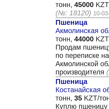
тонн,
45000
KZT/
(№: 18120)
10-03
Пшеница
Акмолинская обл
тонн,
44000
KZT/
Продам пшеницу
по переписке на
Акмолинской об
производителя
Пшеница
Костанайская об
тонн,
35
KZT/тон
Куплю пшеницу 