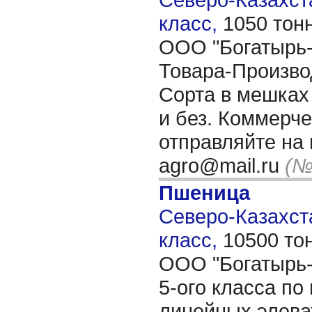
класс,
1050 тон
OОО "Богатырь-
Товара-Произво
Сорта в мешках 
и без. Коммерч
отправляйте на 
agro@mail.ru
(№
Пшеница
Северо-Казахста
класс,
10500 то
ООО "Богатырь-
5-ого класса по
линейных элева