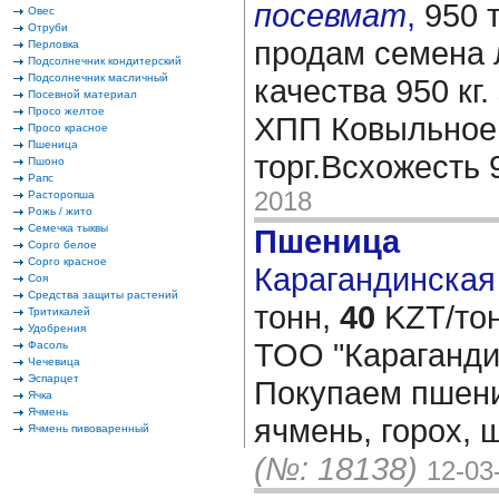
посевмат
,
950 
Овес
Отруби
продам семена 
Перловка
Подсолнечник кондитерский
Подсолнечник масличный
качества 950 кг
Посевной материал
Просо желтое
ХПП Ковыльное 
Просо красное
Пшеница
торг.Всхожесть 
Пшоно
Рапс
2018
Расторопша
Рожь / жито
Семечка тыквы
Пшеница
Сорго белое
Сорго красное
Карагандинская 
Соя
Средства защиты растений
тонн,
40
KZT/тон
Тритикалей
Удобрения
ТОО "Караганди
Фасоль
Чечевица
Эспарцет
Покупаем пшениц
Ячка
Ячмень
ячмень, горох, 
Ячмень пивоваренный
(№: 18138)
12-03