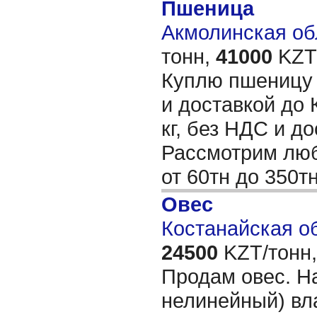
Пшеница
Акмолинская обл
тонн,
41000
KZT/
Куплю пшеницу 
и доставкой до 
кг, без НДС и до
Рассмотрим лю
от 60тн до 350т
Овес
Костанайская об
24500
KZT/тонн,
Продам овес. На
нелинейный) вл