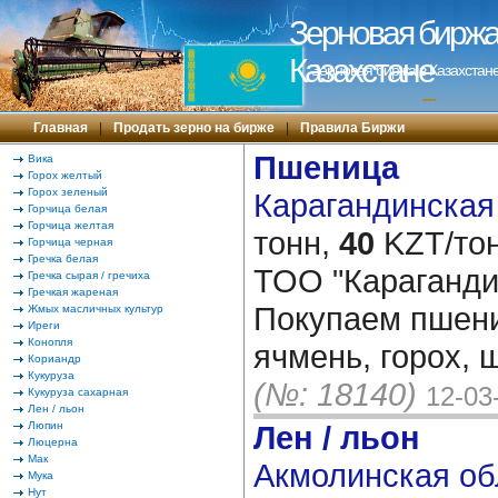
Зерновая биржа 
Казахстане
Зерновая биржа в Казахстане
---
Главная
|
Продать зерно на бирже
|
Правила Биржи
Пшеница
Вика
Горох желтый
Горох зеленый
Карагандинская 
Горчица белая
Горчица желтая
тонн,
40
KZT/тон
Горчица черная
Гречка белая
ТОО "Караганди
Гречка сырая / гречиха
Гречкая жареная
Покупаем пшениц
Жмых масличных культур
Иреги
Конопля
ячмень, горох, 
Кориандр
Кукуруза
(№: 18140)
12-03
Кукуруза сахарная
Лен / льон
Люпин
Лен / льон
Люцерна
Мак
Акмолинская обл
Мука
Нут