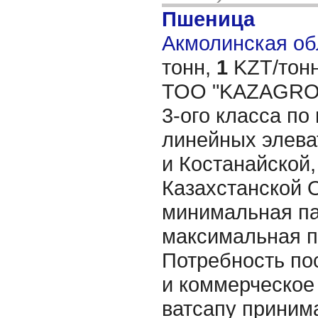
Пшеница
Акмолинская обл
тонн,
1
KZT/тонн
ТОО "KAZAGRO-
3-ого класса по
линейных элева
и Костанайской,
Казахстанской О
минимальная па
максимальная п
Потребность по
и коммерческое
ватсапу приним