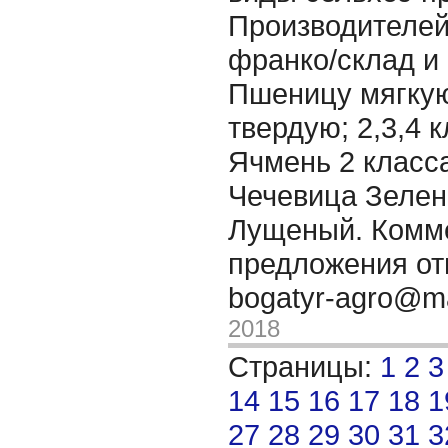
Производителей
франко/склад и
Пшеницу мягкую;
твердую; 2,3,4 
Ячмень 2 класса
Чечевица Зелен
Лущеный. Комм
предложения от
bogatyr-agro@ma
2018
Страницы:
1
2
3
14
15
16
17
18
1
27
28
29
30
31
3