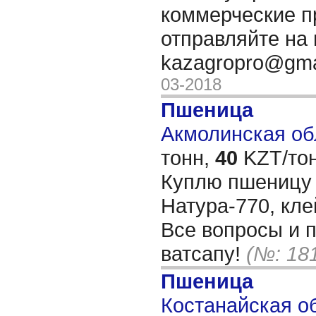
коммерческие 
отправляйте на 
kazagropro@gma
03-2018
Пшеница
Акмолинская обл
тонн,
40
KZT/тон
Куплю пшеницу 
Натура-770, кле
Все вопросы и 
ватсапу!
(№: 18
Пшеница
Костанайская об