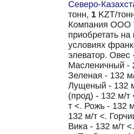
Северо-Казахста
тонн,
1
KZT/тонн
Компания ООО "
приобретать на 
условиях франк
элеватор. Овес -
Масленичный - 2
Зеленая - 132 м
Лущеный - 132 
(прод) - 132 м/т
т <. Рожь - 132 
132 м/т <. Горчи
Вика - 132 м/т <