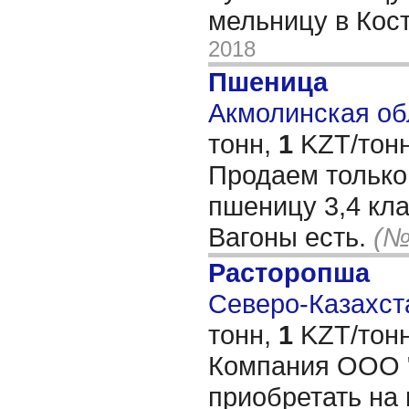
мельницу в Кос
2018
Пшеница
Акмолинская обл
тонн,
1
KZT/тонн
Продаем тольк
пшеницу 3,4 клас
Вагоны есть.
(№
Расторопша
Северо-Казахста
тонн,
1
KZT/тонн
Компания ООО "
приобретать на 