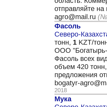
область. Комме
отправляйте на 
agro@mail.ru
(№
Фасоль
Северо-Казахста
тонн,
1
KZT/тонн
ООО "Богатырь-
Фасоль всех вид
объем 420 тонн
предложения от
bogatyr-agro@ma
2018
Мука
Северо-Казахста