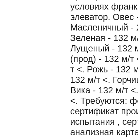
условиях франк
элеватор. Овес -
Масленичный - 2
Зеленая - 132 м
Лущеный - 132 
(прод) - 132 м/т
т <. Рожь - 132 
132 м/т <. Горчи
Вика - 132 м/т <
<. Требуются: ф
сертификат про
испытания , сер
анализная карта