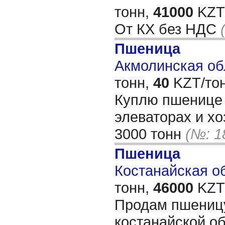
тонн,
41000
KZT/
От КХ без НДС
Пшеница
Акмолинская обл
тонн,
40
KZT/тон
Куплю пшенице 
элеваторах и хо
3000 тонн
(№: 1
Пшеница
Костанайская об
тонн,
46000
KZT/
Продам пшеницу
костанайской об