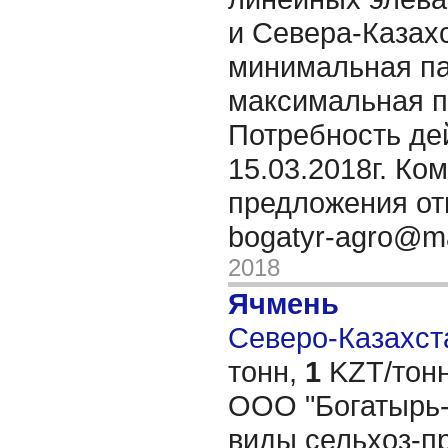
и Севера-Казах
минимальная па
максимальная п
Потребность де
15.03.2018г. Ко
предложения от
bogatyr-agro@ma
2018
Ячмень
Северо-Казахста
тонн,
1
KZT/тонн
OОО "Богатырь-
виды сельхоз-пр