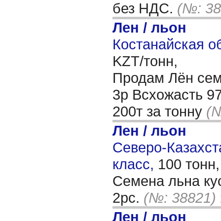
без НДС.
(№: 38
Лен / льон
Костанайская об
KZT/тонн,
Продам Лён се
3р Всхожасть 9
200т за тонну
(№
Лен / льон
Северо-Казахста
класс,
100 тонн
Семена льна ку
2рс.
(№: 38821)
Лен / льон