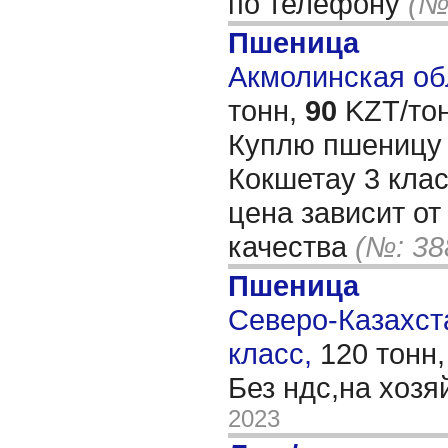
по телефону
(№
Пшеница
Акмолинская обл
тонн,
90
KZT/тон
Куплю пшеницу 
Кокшетау 3 кла
цена зависит от
качества
(№: 38
Пшеница
Северо-Казахста
класс,
120 тонн
Без ндс,на хоз
2023