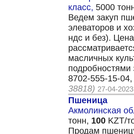
класс,
5000 тон
Ведем закуп пше
элеваторов и хо
ндс и без). Цен
рассматриваетс
масличных куль
подробностями 
8702-555-15-04,
38818)
27-04-2023
Пшеница
Акмолинская обл
тонн,
100
KZT/то
Продам пшеницу