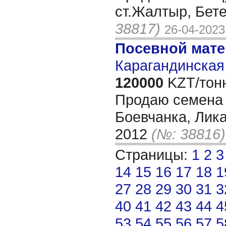
ст.Жалтыр, Бет
38817)
26-04-2023
Посевной мат
Карагандинская 
120000
KZT/тон
Продаю семена 
Боевчанка, Лик
2012
(№: 38816)
Страницы:
1
2
3
14
15
16
17
18
1
27
28
29
30
31
3
40
41
42
43
44
4
53
54
55
56
57
5