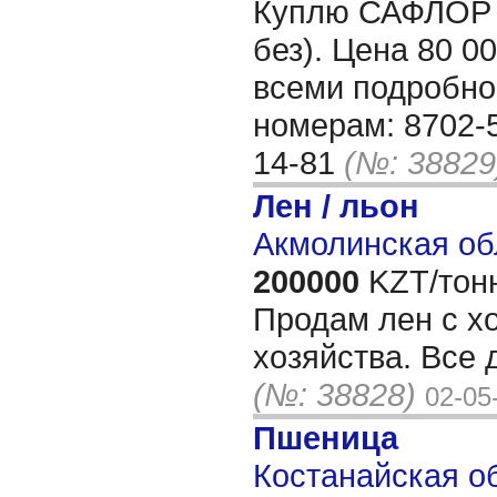
Куплю САФЛОР о
без). Цена 80 00
всеми подробно
номерам: 8702-5
14-81
(№: 38829
Лен / льон
Акмолинская об
200000
KZT/тон
Продам лен с х
хозяйства. Все 
(№: 38828)
02-05
Пшеница
Костанайская об