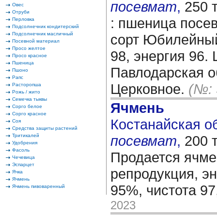
посевмат
,
250 
Овес
Отруби
: пшеница посев
Перловка
Подсолнечник кондитерский
Подсолнечник масличный
сорт Юбилейный
Посевной материал
Просо желтое
98, энергия 96.
Просо красное
Пшеница
Павлодарская о
Пшоно
Рапс
Церковное.
(№: 
Расторопша
Рожь / жито
Семечка тыквы
Ячмень
Сорго белое
Сорго красное
Костанайская обл
Соя
Средства защиты растений
Тритикалей
посевмат
,
200 
Удобрения
Фасоль
Продается ячме
Чечевица
Эспарцет
репродукция, э
Ячка
Ячмень
95%, чистота 9
Ячмень пивоваренный
2023