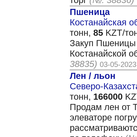
Пшеница
Костанайская об
тонн,
85
KZT/тон
Закуп Пшеницы 
Костанайской о
38835)
03-05-2023
Лен / льон
Северо-Казахста
тонн,
166000
KZT
Продам лен от 
элеваторе погр
рассматриваютс