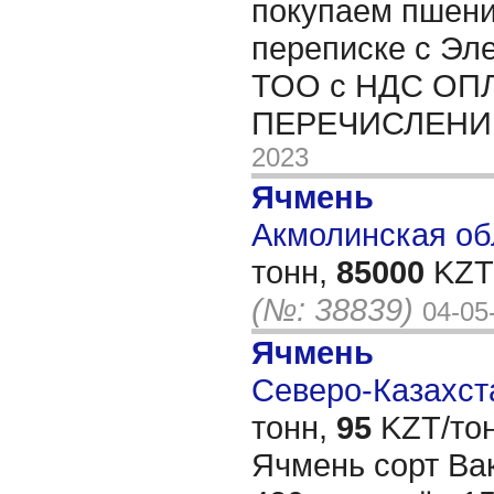
покупаем пшени
переписке с Эле
ТОО с НДС ОП
ПЕРЕЧИСЛЕН
2023
Ячмень
Акмолинская обл
тонн,
85000
KZT/
(№: 38839)
04-05
Ячмень
Северо-Казахста
тонн,
95
KZT/тон
Ячмень сорт Ва