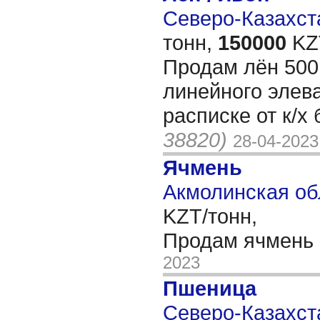
Северо-Казахста
тонн,
150000
KZT
Продам лён 500 
линейного элев
расписке от к/х
38820)
28-04-2023
Ячмень
Акмолинская об
KZT/тонн,
Продам ячмень 
2023
Пшеница
Северо-Казахста