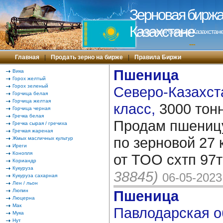
Зерновая биржа 
Казахстане
Зерновая биржа в Казахстане
---
Главная
|
Продать зерно на бирже
|
Правила Биржи
Пшеница
Вика
Горох желтый
Горох зеленый
Северо-Казахста
Горчица белая
Горчица желтая
класс,
3000 тон
Горчица черная
Гречка белая
Продам пшеницу
Гречка сырая / гречиха
Гречкая жареная
по зерновой 27 
Жмых масличных культур
Иреги
Конопля
от ТОО схтп 97т
Кориандр
Кукуруза
38845)
06-05-2023
Кукуруза сахарная
Лен / льон
Люпин
Пшеница
Люцерна
Мак
Павлодарская об
Мука
Нут