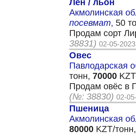
Лен / льон
Акмолинская обл
посевмат
,
50 т
Продам сорт Ли
38831)
02-05-2023
Овес
Павлодарская об
тонн,
70000
KZT/
Продам овёс в 
(№: 38830)
02-05
Пшеница
Акмолинская об
80000
KZT/тонн,