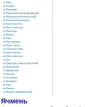
Овес
Отруби
Перловка
Подсолнечник кондитерский
Подсолнечник масличный
Посевной материал
Просо желтое
Просо красное
Пшеница
Пшоно
Рапс
Расторопша
Рожь / жито
Семечка тыквы
Сорго белое
Сорго красное
Соя
Средства защиты растений
Тритикалей
Удобрения
Фасоль
Чечевица
Эспарцет
Ячка
Ячмень
Ячмень пивоваренный
Ячмень