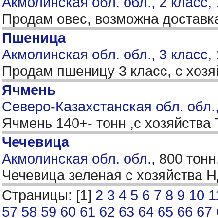
Акмолинская обл. обл., 2 класс,
Продам овес, возможна доставк
Пшеница
Акмолинская обл. обл., 3 класс,
Продам пшеницу 3 класс, с хозяй
Ячмень
Северо-Казахстанская обл. обл.
Ячмень 140+- тонн ,с хозяйства
Чечевица
Акмолинская обл. обл.,
800 тонн
Чечевица зеленая с хозяйства
Страницы: [1]
2
3
4
5
6
7
8
9
10
1
57
58
59
60
61
62
63
64
65
66
67