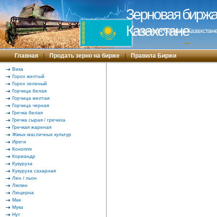
Зерновая биржа 
Казахстане
Зерновая биржа в Казахстане
---
Главная
|
Продать зерно на бирже
|
Правила Биржи
Вика
Горох желтый
Горох зеленый
Горчица белая
Горчица желтая
Горчица черная
Гречка белая
Гречка сырая / гречиха
Гречкая жареная
Жмых масличных культур
Иреги
Конопля
Кориандр
Кукуруза
Кукуруза сахарная
Лен / льон
Люпин
Люцерна
Мак
Мука
Нут